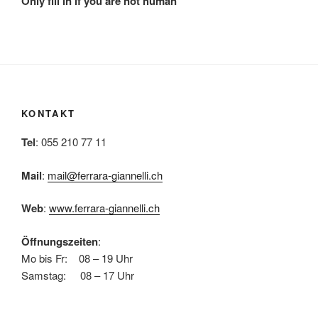
Only fill in if you are not human
KONTAKT
Tel
:
055 210 77 11
Mail
:
mail@ferrara-giannelli.ch
Web
:
www.ferrara-giannelli.ch
Öffnungszeiten
:
Mo bis Fr: 08 – 19 Uhr
Samstag: 08 – 17 Uhr